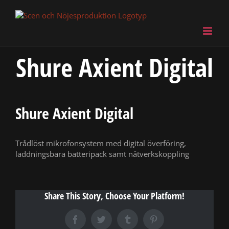
Fortsätt
till
innehållet
Shure Axient Digital
Visa
större
Shure Axient Digital
bild
Trådlöst mikrofonsystem med digital överföring,
laddningsbara batteripack samt nätverkskoppling
Share This Story, Choose Your Platform!
Facebook
Twitter
Tumblr
Pinterest