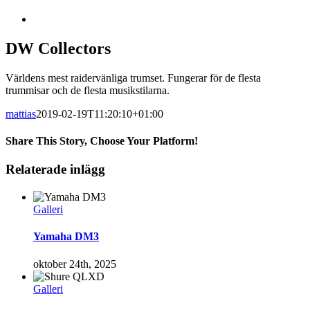
Visa
större
bild
DW Collectors
Världens mest raidervänliga trumset. Fungerar för de flesta
trummisar och de flesta musikstilarna.
mattias
2019-02-19T11:20:10+01:00
Share This Story, Choose Your Platform!
Facebook
Twitter
Tumblr
Pinterest
Relaterade inlägg
Galleri
Yamaha DM3
oktober 24th, 2025
Galleri