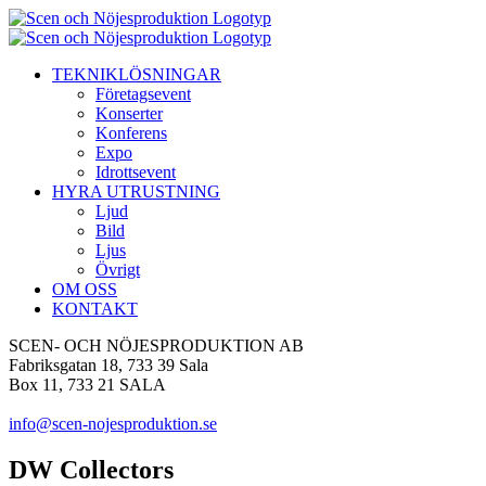
Fortsätt
till
innehållet
TEKNIKLÖSNINGAR
Företagsevent
Konserter
Konferens
Expo
Idrottsevent
HYRA UTRUSTNING
Ljud
Bild
Ljus
Övrigt
OM OSS
KONTAKT
SCEN- OCH NÖJESPRODUKTION AB
Fabriksgatan 18, 733 39 Sala
Box 11, 733 21 SALA
info@scen-nojesproduktion.se
DW Collectors