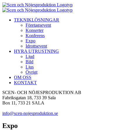
Fortsätt
till
innehållet
TEKNIKLÖSNINGAR
Företagsevent
Konserter
Konferens
Expo
Idrottsevent
HYRA UTRUSTNING
Ljud
Bild
Ljus
Övrigt
OM OSS
KONTAKT
SCEN- OCH NÖJESPRODUKTION AB
Fabriksgatan 18, 733 39 Sala
Box 11, 733 21 SALA
info@scen-nojesproduktion.se
Expo