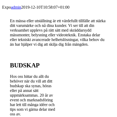
Expo
admin
2019-12-10T10:58:07+01:00
En mässa eller utställning är ett värdefullt tillfälle att stärka
ditt varumärke och nå dina kunder. Vi ser till att din
verksamhet upplevs på rätt sätt med skräddarsydd
mässmonter, belysning eller videoteknik. Enstaka delar
eller tekniskt avancerade helhetslösningar, vilka behov du
än har hjälper vi dig att skilja dig från mängden.
BUDSKAP
Hos oss hittar du allt du
behöver när du vill att ditt
budskap ska synas, höras
eller på annat sätt
uppmärksammas. 20 år av
event och marknadsföring
har lett till många idéer och
tips som vi gärna delar med
oss av.