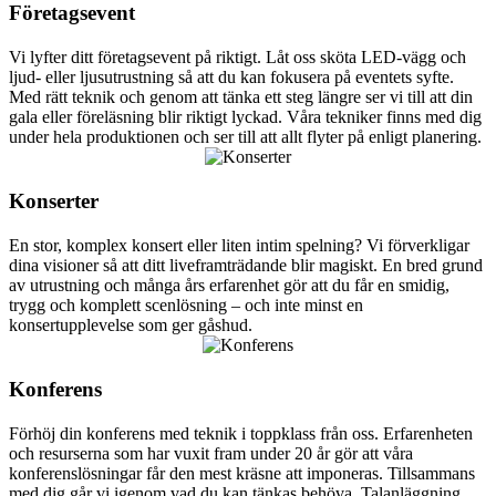
Företagsevent
Vi lyfter ditt företagsevent på riktigt. Låt oss sköta LED-vägg och
ljud- eller ljusutrustning så att du kan fokusera på eventets syfte.
Med rätt teknik och genom att tänka ett steg längre ser vi till att din
gala eller föreläsning blir riktigt lyckad. Våra tekniker finns med dig
under hela produktionen och ser till att allt flyter på enligt planering.
Konserter
En stor, komplex konsert eller liten intim spelning? Vi förverkligar
dina visioner så att ditt liveframträdande blir magiskt. En bred grund
av utrustning och många års erfarenhet gör att du får en smidig,
trygg och komplett scenlösning – och inte minst en
konsertupplevelse som ger gåshud.
Konferens
Förhöj din konferens med teknik i toppklass från oss. Erfarenheten
och resurserna som har vuxit fram under 20 år gör att våra
konferenslösningar får den mest kräsne att imponeras. Tillsammans
med dig går vi igenom vad du kan tänkas behöva. Talanläggning