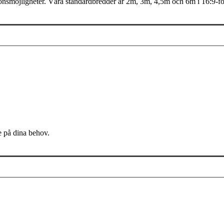
onsmöjligheter. Våra standardbredder är 2m, 3m, 4,5m och 6m i 16:9-f
 på dina behov.