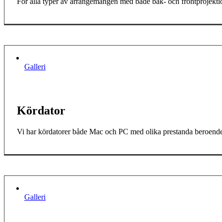
För alla typer av arrangemangen med både bak- och frontprojekti
Galleri
Kördator
Vi har kördatorer både Mac och PC med olika prestanda beroende
Galleri