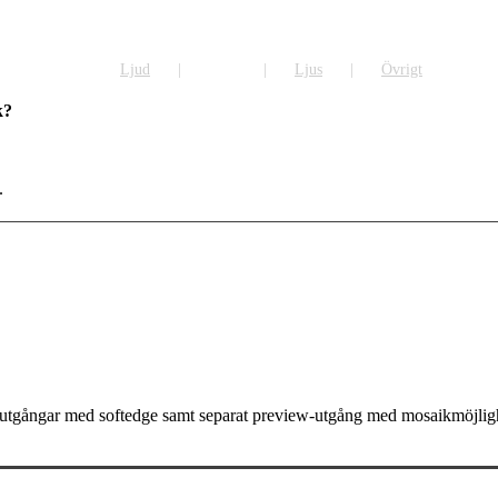
Ljud
Bild
Ljus
Övrigt
k?
.
ers utgångar med softedge samt separat preview-utgång med mosaikmöjlig