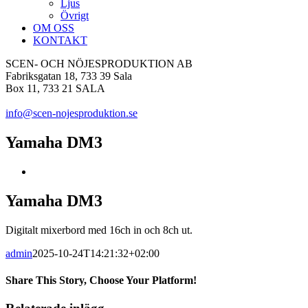
Ljus
Övrigt
OM OSS
KONTAKT
SCEN- OCH NÖJESPRODUKTION AB
Fabriksgatan 18, 733 39 Sala
Box 11, 733 21 SALA
info@scen-nojesproduktion.se
Yamaha DM3
Visa
större
bild
Yamaha DM3
Digitalt mixerbord med 16ch in och 8ch ut.
admin
2025-10-24T14:21:32+02:00
Share This Story, Choose Your Platform!
Facebook
Twitter
Tumblr
Pinterest