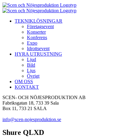
Fortsätt
till
innehållet
TEKNIKLÖSNINGAR
Företagsevent
Konserter
Konferens
Expo
Idrottsevent
HYRA UTRUSTNING
Ljud
Bild
Ljus
Övrigt
OM OSS
KONTAKT
SCEN- OCH NÖJESPRODUKTION AB
Fabriksgatan 18, 733 39 Sala
Box 11, 733 21 SALA
info@scen-nojesproduktion.se
Shure QLXD