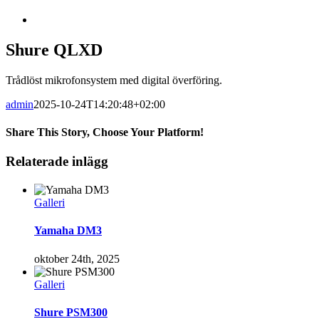
Visa
större
bild
Shure QLXD
Trådlöst mikrofonsystem med digital överföring.
admin
2025-10-24T14:20:48+02:00
Share This Story, Choose Your Platform!
Facebook
Twitter
Tumblr
Pinterest
Relaterade inlägg
Galleri
Yamaha DM3
oktober 24th, 2025
Galleri
Shure PSM300